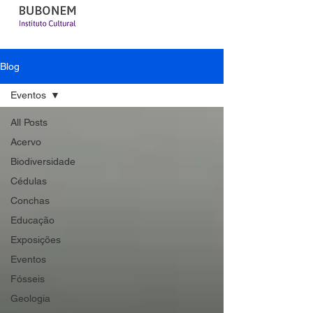
Blog
Eventos
All Posts
Acervo
Biodiversidade
Cédulas
Conchas
Educação
Exposições
Eventos
Fósseis
Geologia