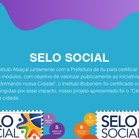
SELO SOCIAL
ituto Abaçaí juntamente com a Prefeitura de Itu para certifica
módulos, com objetivo de valorizar publicamente as iniciativas
formando nossa Cidade", o Instituto Bubonem foi certificado 
tingidas por esse impacto, nosso projeto apresentado foi o “
a cidade.