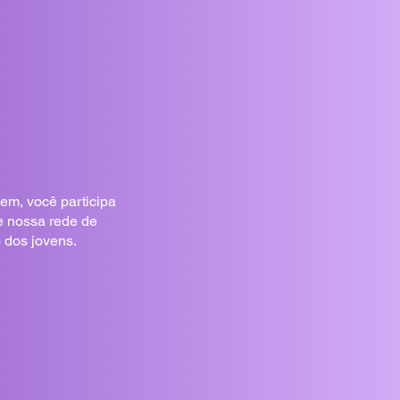
os.
m, você participa
e nossa rede de
o dos jovens.