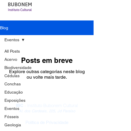
Blog
Eventos
All Posts
Posts em breve
Acervo
Biodiversidade
Explore outras categorias neste blog
Cédulas
ou volte mais tarde.
Conchas
Educação
Exposições
- Instituto Bubonem Cultural
IBC
Eventos
Al. dos Cardeais, 225, Jd Paraíso
Fósseis
Política de Privacidade
Geologia