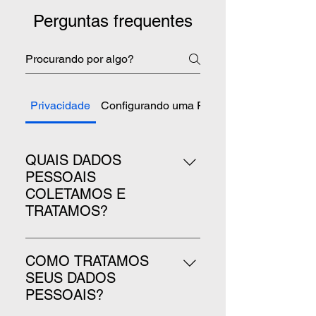
Perguntas frequentes
Privacidade
Configurando uma FAQ
QUAIS DADOS
PESSOAIS
COLETAMOS E
TRATAMOS?
Para oferecer nossos serviços
através do Aplicativo e levar essa
COMO TRATAMOS
experiência cultural até você,
SEUS DADOS
precisaremos coletar e tratar
PESSOAIS?
alguns dados pessoais seus. Os