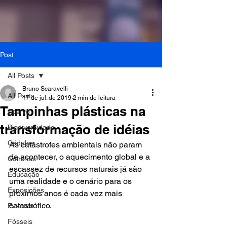
Post
All Posts
Bruno Scaravelli
All Posts
17 de jul. de 2019
2 min de leitura
Tampinhas plásticas na
Acervo
transformação de idéias
Biodiversidade
Cédulas
As catástrofes ambientais não param 
de acontecer, o aquecimento global e a 
Conchas
escassez de recursos naturais já são 
Educação
uma realidade e o cenário para os 
Exposições
próximos anos é cada vez mais 
catastrófico. 
Eventos
Fósseis