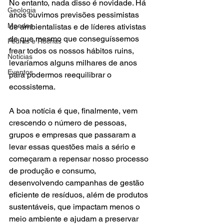
No entanto, nada disso é novidade. Há 
Geologia
anos ouvimos previsões pessimistas 
Moedas
de ambientalistas e de líderes ativistas 
de que mesmo que conseguíssemos 
Pedras e Rochas
frear todos os nossos hábitos ruins, 
Notícias
levaríamos alguns milhares de anos 
Eventos
para podermos reequilibrar o 
ecossistema. 
A boa notícia é que, finalmente, vem 
crescendo o número de pessoas, 
grupos e empresas que passaram a 
levar essas questões mais a sério e 
começaram a repensar nosso processo 
de produção e consumo, 
desenvolvendo campanhas de gestão 
eficiente de resíduos, além de produtos 
sustentáveis, que impactam menos o 
meio ambiente e ajudam a preservar 