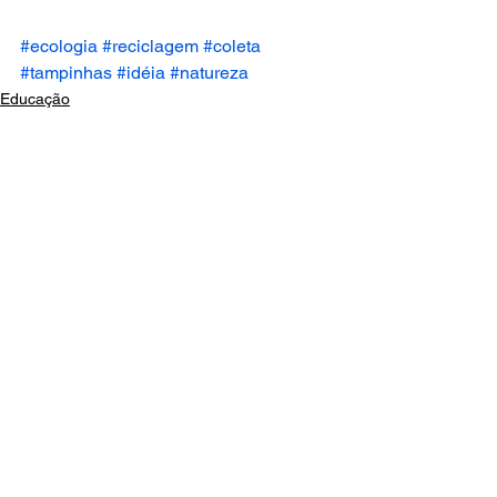
#ecologia
#reciclagem
#coleta
#tampinhas
#idéia
#natureza
Educação
Ver tudo
Posts recentes