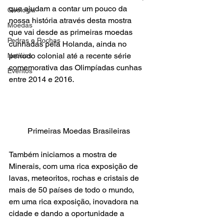
que ajudam a contar um pouco da 
Geologia
nossa história através desta mostra 
Moedas
que vai desde as primeiras moedas 
Pedras e Rochas
cunhadas pela Holanda, ainda no 
período colonial até a recente série 
Notícias
comemorativa das Olimpíadas cunhas 
Eventos
entre 2014 e 2016.  
Primeiras Moedas Brasileiras
Também iniciamos a mostra de 
Minerais, com uma rica exposição de 
lavas, meteoritos, rochas e cristais de 
mais de 50 países de todo o mundo, 
em uma rica exposição, inovadora na 
cidade e dando a oportunidade a 