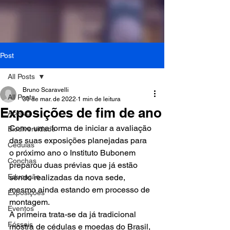
Post
All Posts
Bruno Scaravelli
All Posts
30 de mar. de 2022
1 min de leitura
Exposições de fim de ano
Acervo
Como uma forma de iniciar a avaliação 
Biodiversidade
das suas exposições planejadas para 
Cédulas
o próximo ano o Instituto Bubonem 
Conchas
preparou duas prévias que já estão 
Educação
sendo realizadas da nova sede, 
mesmo ainda estando em processo de 
Exposições
montagem. 
Eventos
A primeira trata-se da já tradicional 
Fósseis
mostra de cédulas e moedas do Brasil, 