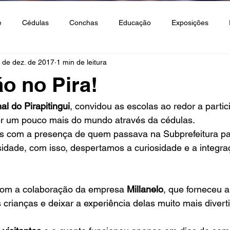
e
Cédulas
Conchas
Educação
Exposições
 de dez. de 2017
1 min de leitura
s e Rochas
Notícias
Eventos
o no Pira!
al do Pirapitingui
, convidou as escolas ao redor a partic
r um pouco mais do mundo através da cédulas. 
s com a presença de quem passava na Subprefeitura par
idade, com isso, despertamos a curiosidade e a integra
m a colaboração da empresa 
Millanelo
, que forneceu a
 crianças e deixar a experiência delas muito mais divert