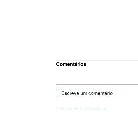
Comentários
- Instituto Bubonem Cultural
IBC
Escreva um comentário
Al. dos Cardeais, 225, Jd Paraíso
Exposições de fim de ano
Política de Privacidade