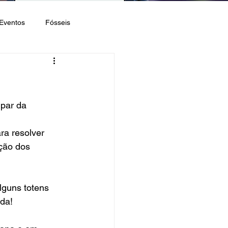
Eventos
Fósseis
ipar da 
a resolver 
ção dos 
lguns totens 
ida!