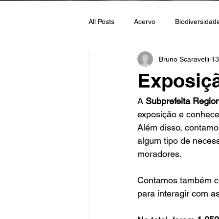
All Posts
Acervo
Biodiversidad
Bruno Scaravelli
13
Geologia
Moedas
Pedra
Exposiçã
A 
Subprefeita Region
exposição e conhece
Além disso, contamo
algum tipo de necess
moradores.
Contamos também co
para interagir com as