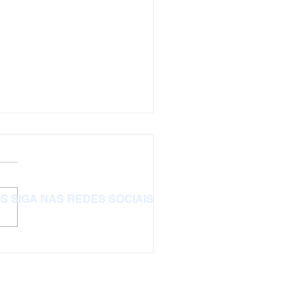
S SIGA NAS REDES SOCIAIS
te nossa exposição
e cédulas e moedas
onais