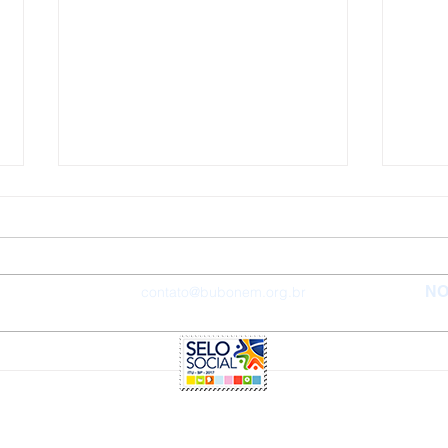
NO
contato@bubonem.org.br
2019: um ano que entrará
Visi
para a nossa história
sobr
naci