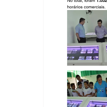
No total, foram 
1.052
horários comerciais. 