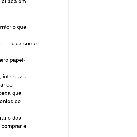
, criada em 
ritório que 
 conhecida como 
eiro papel-
 introduziu 
hando 
moeda que 
entes do 
rário dos 
 comprar e 