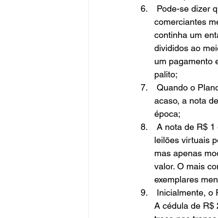
 Pode-se dizer que a versão inicial do cartão de crédito foi desenvolvida pelos 
comerciantes med
continha um ent
divididos ao me
um pagamento er
palito;
 Quando o Plano Real foi lançado, em 1994, o salário mínimo era de R$ 64,79. Não por 
acaso, a nota de
época;
 A nota de R$ 1 deixou de ser emitida em 2005 e, em 2012, muita gente a vendia em 
leilões virtuais
mas apenas mode
valor. O mais c
exemplares men
 Inicialmente, o Real contava apenas com notas de R$ 1, R$ 5, R$ 10, R$ 50 e R$ 100. 
A cédula de R$ 2