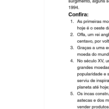
surgimento, alguns s
1994. 
Confira: 
As primeiras moe
hoje é o oeste d
Offa, um rei ang
centavo, por vol
Graças a uma esc
moeda do mundo,
No século XV, um
grandes moedas
popularidade e 
serviu de inspir
planeta até hoje
Os incas constru
astecas e dos m
vender produtos