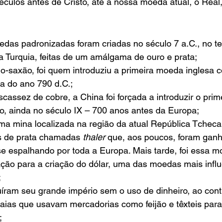
éculos antes de Cristo, até a nossa moeda atual, o Real
das padronizadas foram criadas no século 7 a.C., no ter
a Turquia, feitas de um amálgama de ouro e prata;
lo-saxão, foi quem introduziu a primeira moeda inglesa
ta do ano 790 d.C.;
assez de cobre, a China foi forçada a introduzir o prim
 ainda no século IX – 700 anos antes da Europa;
a mina localizada na região da atual República Tcheca,
 de prata chamadas 
thaler
 que, aos poucos, foram gan
se espalhando por toda a Europa. Mais tarde, foi essa 
ação para a criação do dólar, uma das moedas mais influ
;
íram seu grande império sem o uso de dinheiro, ao cont
aias que usavam mercadorias como feijão e têxteis para
;