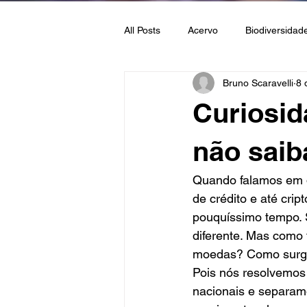
All Posts
Acervo
Biodiversidad
Bruno Scaravelli
8 
Geologia
Moedas
Pedra
Curiosid
não saib
Quando falamos em d
de crédito e até cri
pouquíssimo tempo. S
diferente. Mas como
moedas? Como surgi
Pois nós resolvemos
nacionais e separamo