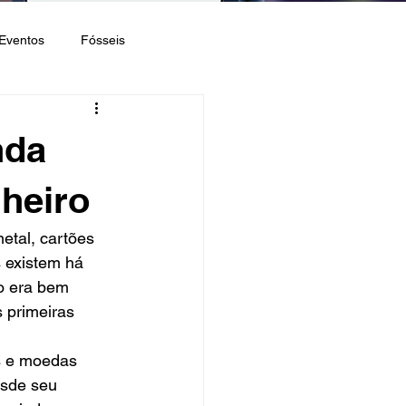
Eventos
Fósseis
nda
nheiro
tal, cartões 
 existem há 
o era bem 
 primeiras 
s e moedas 
esde seu 