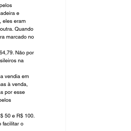
adeira e 
, eles eram 
 outra. Quando 
era marcado no 
ileiros na 
mas à venda, 
s por esse 
pelos 
acilitar o 