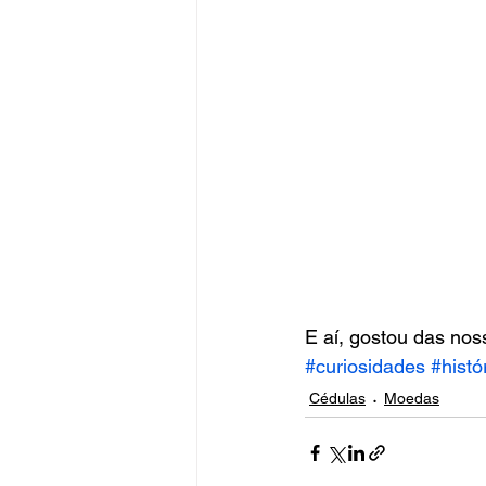
E aí, gostou das nos
#curiosidades
#histó
Cédulas
Moedas