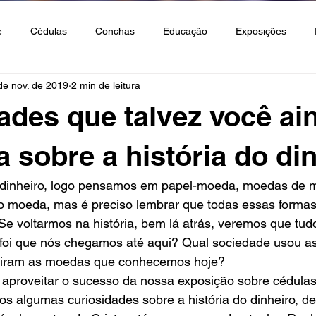
e
Cédulas
Conchas
Educação
Exposições
de nov. de 2019
2 min de leitura
s e Rochas
Notícias
Eventos
ades que talvez você ai
a sobre a história do di
inheiro, logo pensamos em papel-moeda, moedas de me
pto moeda, mas é preciso lembrar que todas essas formas
e voltarmos na história, bem lá atrás, veremos que tud
 foi que nós chegamos até aqui? Qual sociedade usou as
ram as moedas que conhecemos hoje? 
 aproveitar o sucesso da nossa exposição sobre cédula
s algumas curiosidades sobre a história do dinheiro, d