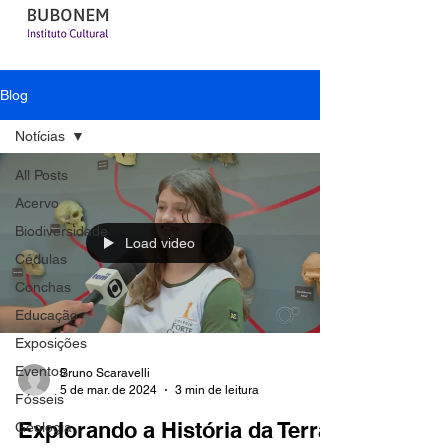
Blog
Notícias
All Posts
Acervo
Biodiversidade
Load video
Cédulas
Conchas
Educação
Exposições
Eventos
Bruno Scaravelli
5 de mar. de 2024
3 min de leitura
Fósseis
Explorando a História da Terra:
Geologia